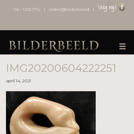
06 - 1225 1174
|
saskia@bilderbeeld
|
IMG20200604222251
april 14, 2021