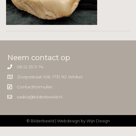
Neem contact op
06 12 25 11 74
Dorpsstraat 106, 1731 RJ Winkel
Contactformulier
saskia@bilderbeeld.nl
© Bilderbeeld | Webdesign by
Wijn Design