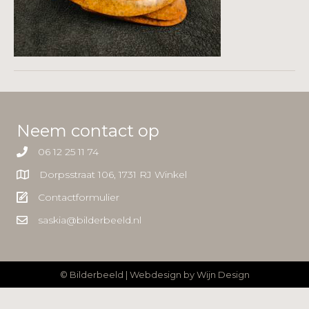
Neem contact op
06 12 25 11 74
Dorpsstraat 106, 1731 RJ Winkel
Contactformulier
saskia@bilderbeeld.nl
© Bilderbeeld | Webdesign by
Wijn Design