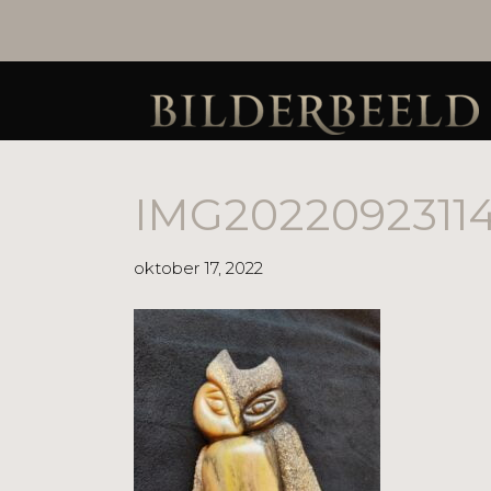
IMG20220923114
oktober 17, 2022