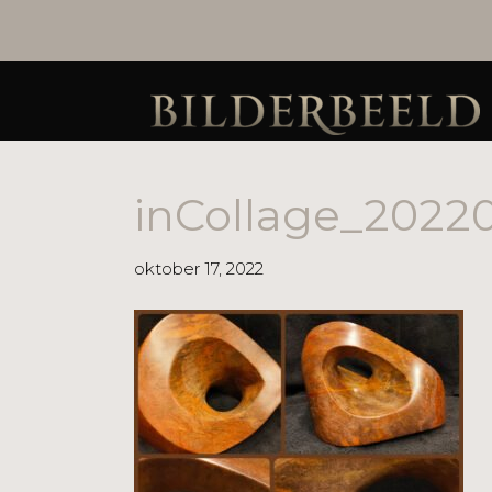
inCollage_2022
oktober 17, 2022