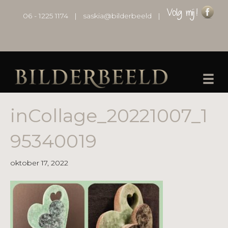
06 - 1225 1174
|
saskia@bilderbeeld
|
inCollage_20221007_1
95340019
oktober 17, 2022