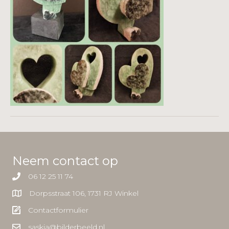
Neem contact op
06 12 25 11 74
Dorpsstraat 106, 1731 RJ Winkel
Contactformulier
saskia@bilderbeeld.nl