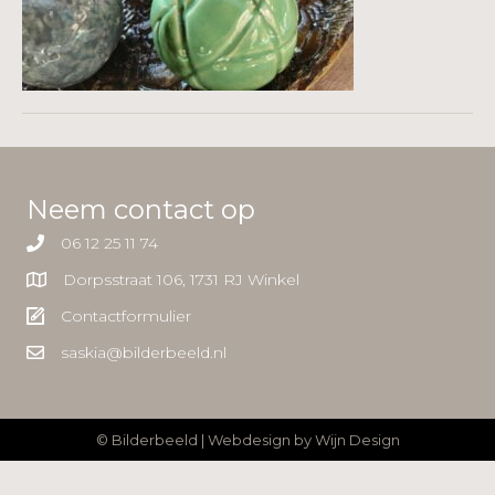
Neem contact op
06 12 25 11 74
Dorpsstraat 106, 1731 RJ Winkel
Contactformulier
saskia@bilderbeeld.nl
© Bilderbeeld | Webdesign by
Wijn Design