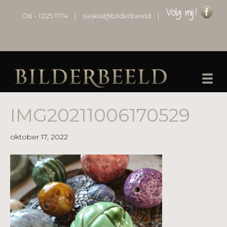
06 - 1225 1174
|
saskia@bilderbeeld
|
IMG20211006170529
oktober 17, 2022