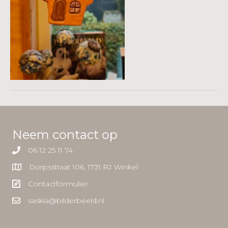
Neem contact op
06 12 25 11 74
Dorpsstraat 106, 1731 RJ Winkel
Contactformulier
saskia@bilderbeeld.nl