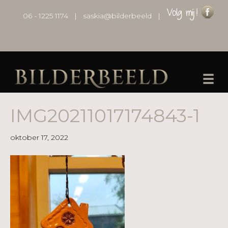
06 - 1225 1174
|
saskia@bilderbeeld
|
IMG20211017174843-1
oktober 17, 2022