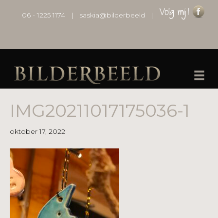
06 - 1225 1174
|
saskia@bilderbeeld
|
IMG20211017175036-1
oktober 17, 2022