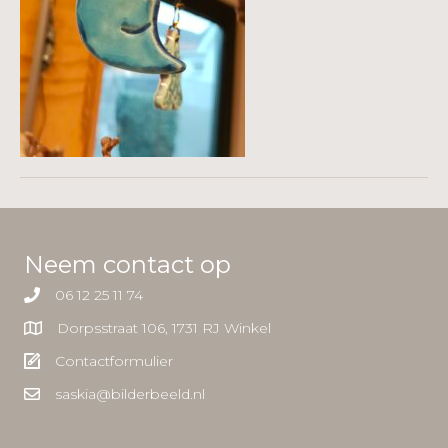
Neem contact op
06 12 25 11 74
Dorpsstraat 106, 1731 RJ Winkel
Contactformulier
saskia@bilderbeeld.nl