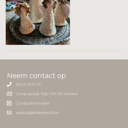
Neem contact op
06 12 25 11 74
Dorpsstraat 106, 1731 RJ Winkel
Contactformulier
saskia@bilderbeeld.nl