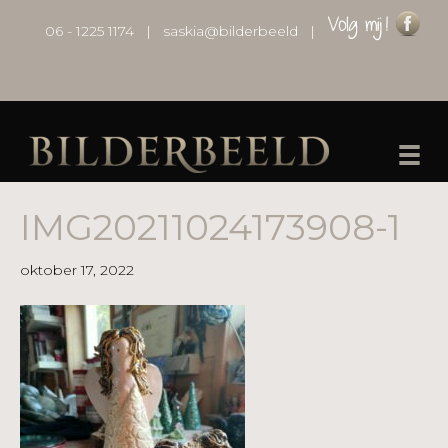
06 - 1225 1174
|
saskia@bilderbeeld
|
IMG20211024173908-1
oktober 17, 2022