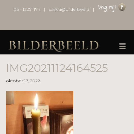
06 - 1225 1174
|
saskia@bilderbeeld
|
IMG20211124164525
oktober 17, 2022