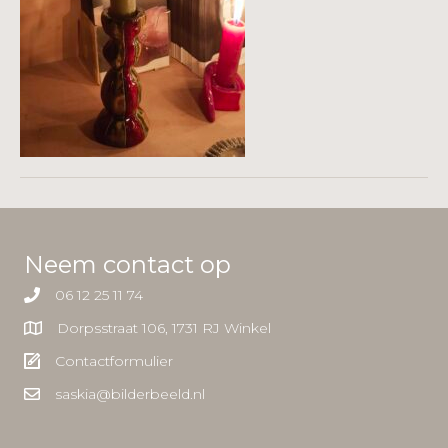
Neem contact op
06 12 25 11 74
Dorpsstraat 106, 1731 RJ Winkel
Contactformulier
saskia@bilderbeeld.nl