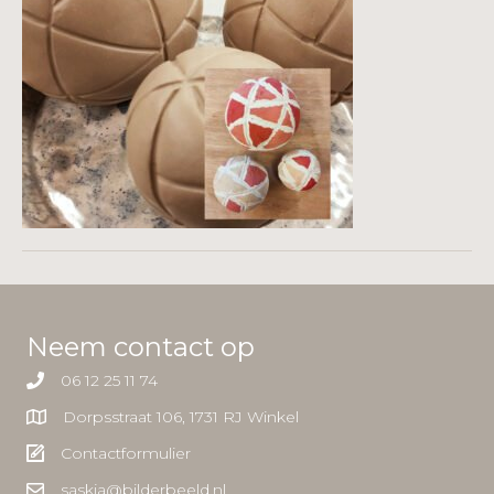
Neem contact op
06 12 25 11 74
Dorpsstraat 106, 1731 RJ Winkel
Contactformulier
saskia@bilderbeeld.nl