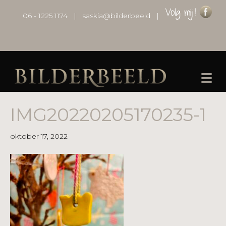
06 - 1225 1174
|
saskia@bilderbeeld
|
IMG20220205170235-1
oktober 17, 2022