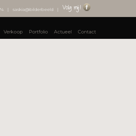
74
|
saskia@bilderbeeld
|
Verkoop
Portfolio
Actueel
Contact