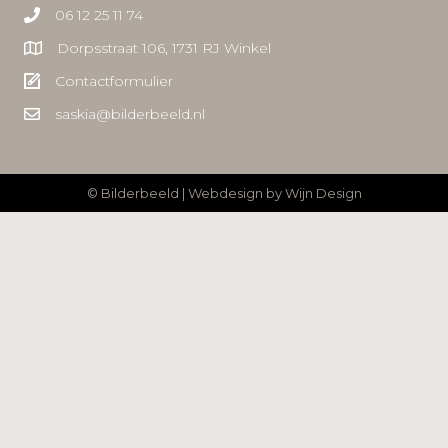
06 12 25 11 74
Dorpsstraat 106, 1731 RJ Winkel
Contactformulier
saskia@bilderbeeld.nl
© Bilderbeeld | Webdesign by
Wijn Design