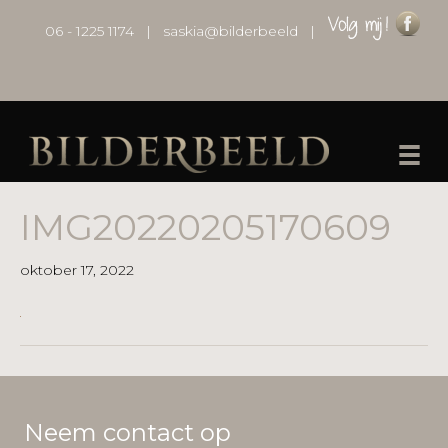
06 - 1225 1174
|
saskia@bilderbeeld
|
IMG20220205170609
oktober 17, 2022
Neem contact op