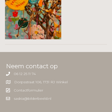
Neem contact op
06 12 25 11 74
Dorpsstraat 106, 1731 RJ Winkel
Contactformulier
saskia@bilderbeeld.nl