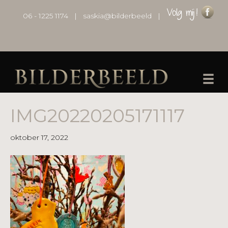
06 - 1225 1174
|
saskia@bilderbeeld
|
IMG20220205171117
oktober 17, 2022