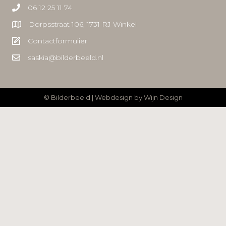
06 12 25 11 74
Dorpsstraat 106, 1731 RJ Winkel
Contactformulier
saskia@bilderbeeld.nl
© Bilderbeeld | Webdesign by
Wijn Design