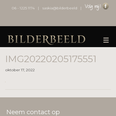
06 - 1225 1174
|
saskia@bilderbeeld
|
IMG20220205175551
oktober 17, 2022
Neem contact op