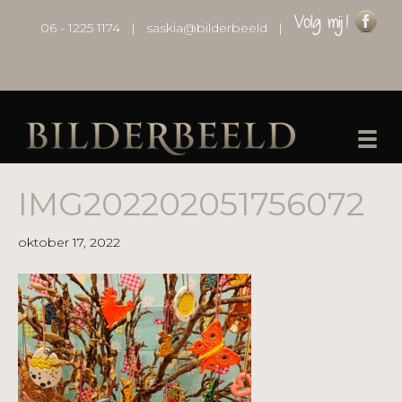
06 - 1225 1174
|
saskia@bilderbeeld
|
IMG202202051756072
oktober 17, 2022