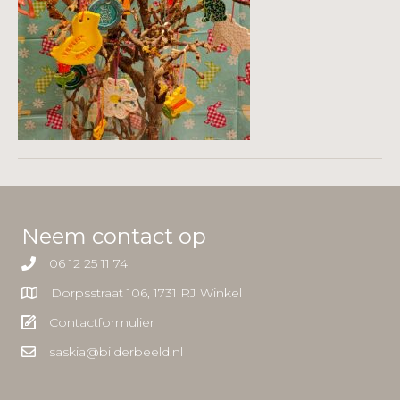
Neem contact op
06 12 25 11 74
Dorpsstraat 106, 1731 RJ Winkel
Contactformulier
saskia@bilderbeeld.nl