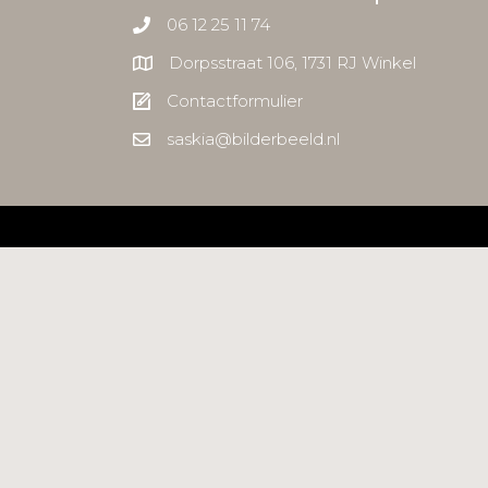
06 12 25 11 74
Dorpsstraat 106, 1731 RJ Winkel
Contactformulier
saskia@bilderbeeld.nl