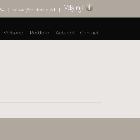
74
|
saskia@bilderbeeld
|
Verkoop
Portfolio
Actueel
Contact