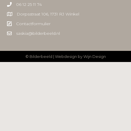
06 12 25 11 74
Dorpsstraat 106, 1731 RJ Winkel
Contactformulier
saskia@bilderbeeld.nl
© Bilderbeeld | Webdesign by
Wijn Design