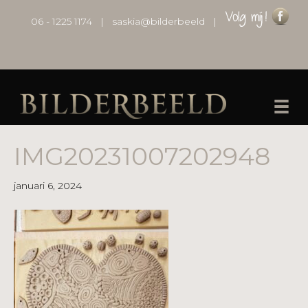
06 - 1225 1174
|
saskia@bilderbeeld
|
IMG20231007202948
januari 6, 2024