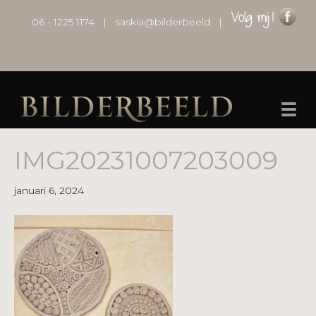
06 - 1225 1174
|
saskia@bilderbeeld
|
IMG20231007203009
januari 6, 2024