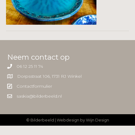
Neem contact op
06 12 25 11 74
Dorpsstraat 106, 1731 RJ Winkel
Contactformulier
saskia@bilderbeeld.nl
© Bilderbeeld | Webdesign by
Wijn Design