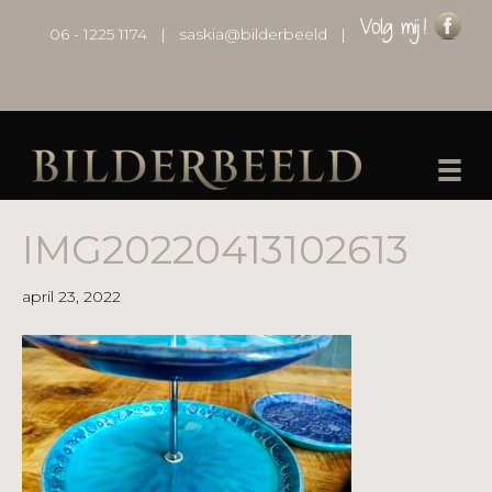
06 - 1225 1174
|
saskia@bilderbeeld
|
IMG20220413102613
april 23, 2022