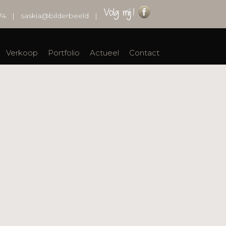
74
|
saskia@bilderbeeld
|
Verkoop
Portfolio
Actueel
Contact