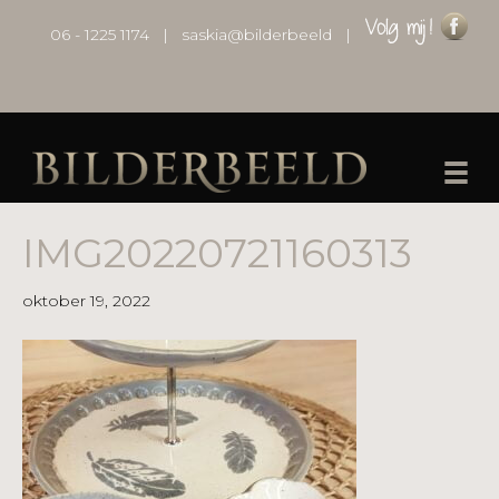
06 - 1225 1174
|
saskia@bilderbeeld
|
IMG20220721160313
oktober 19, 2022