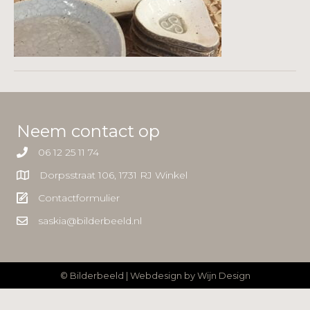
Neem contact op
06 12 25 11 74
Dorpsstraat 106, 1731 RJ Winkel
Contactformulier
saskia@bilderbeeld.nl
© Bilderbeeld | Webdesign by
Wijn Design