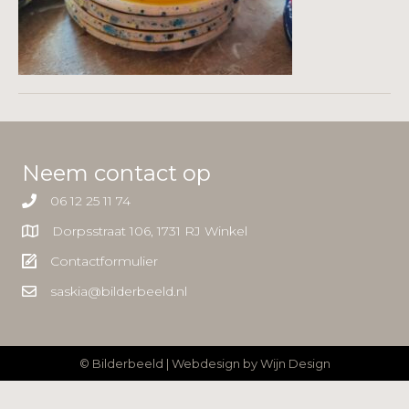
Neem contact op
06 12 25 11 74
Dorpsstraat 106, 1731 RJ Winkel
Contactformulier
saskia@bilderbeeld.nl
© Bilderbeeld | Webdesign by
Wijn Design