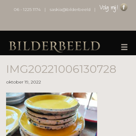
06 - 1225 1174
|
saskia@bilderbeeld
|
IMG20221006130728
oktober 19, 2022