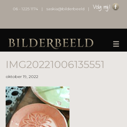
06 - 1225 1174
|
saskia@bilderbeeld
|
IMG20221006135551
oktober 19, 2022