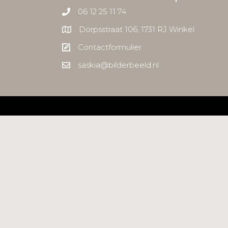
06 12 25 11 74
Dorpsstraat 106, 1731 RJ Winkel
Contactformulier
saskia@bilderbeeld.nl