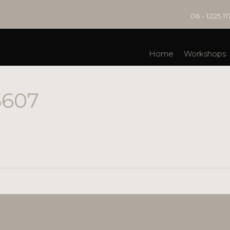
06 - 1225 11
Home
Workshops
5607