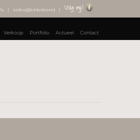
74
|
saskia@bilderbeeld
|
Verkoop
Portfolio
Actueel
Contact