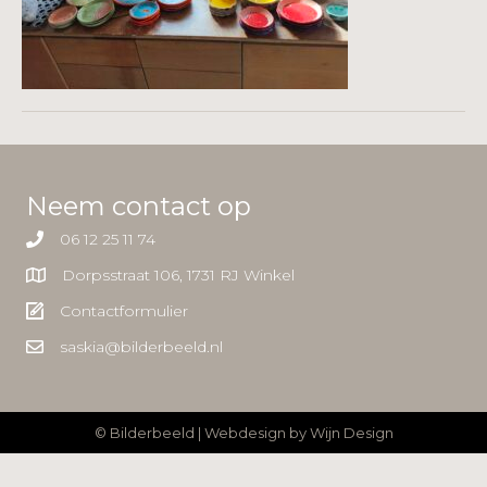
Neem contact op
06 12 25 11 74
Dorpsstraat 106, 1731 RJ Winkel
Contactformulier
saskia@bilderbeeld.nl
© Bilderbeeld | Webdesign by
Wijn Design