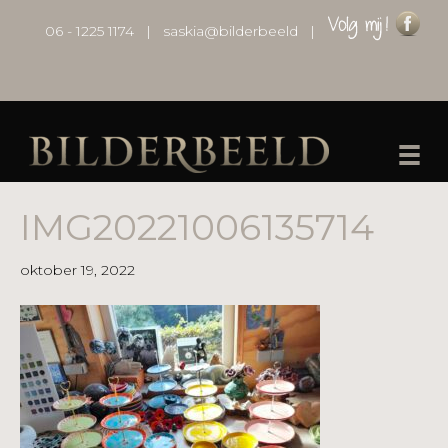
06 - 1225 1174
|
saskia@bilderbeeld
|
IMG20221006135714
oktober 19, 2022