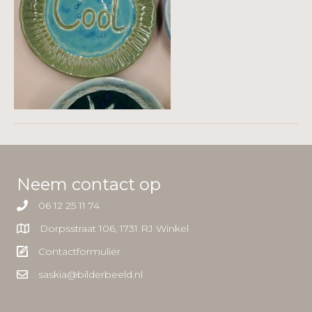
Neem contact op
06 12 25 11 74
Dorpsstraat 106, 1731 RJ Winkel
Contactformulier
saskia@bilderbeeld.nl