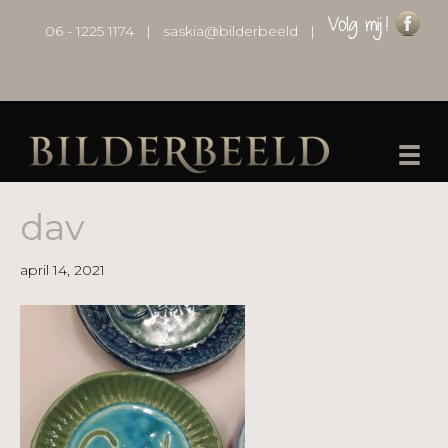
06 - 1225 1174
|
saskia@bilderbeeld
|
dav
april 14, 2021