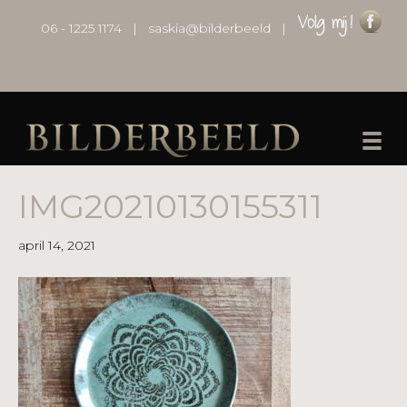
06 - 1225 1174
|
saskia@bilderbeeld
|
IMG20210130155311
april 14, 2021