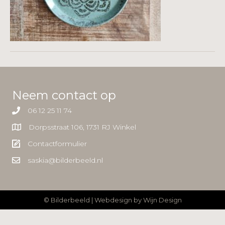
Neem contact op
06 12 25 11 74
Dorpsstraat 106, 1731 RJ Winkel
Contactformulier
saskia@bilderbeeld.nl
© Bilderbeeld | Webdesign by
Wijn Design