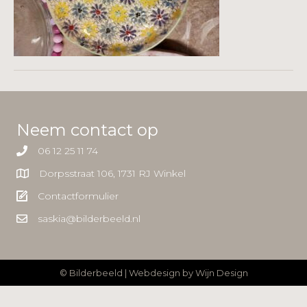
Neem contact op
06 12 25 11 74
Dorpsstraat 106, 1731 RJ Winkel
Contactformulier
saskia@bilderbeeld.nl
© Bilderbeeld | Webdesign by
Wijn Design