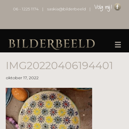
06 - 1225 1174
|
saskia@bilderbeeld
|
IMG20220406194401
oktober 17, 2022