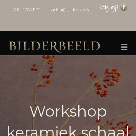
06 - 1225 1174
|
saskia@bilderbeeld
|
Workshop
keramiek schaal