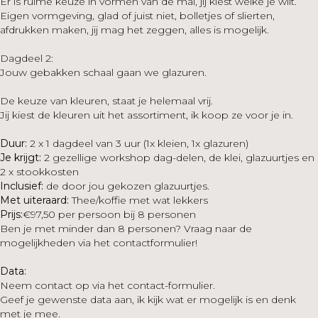
Er is ruime keuze in vormen van de mal, jij kiest welke je wilt.
Eigen vormgeving, glad of juist niet, bolletjes of slierten,
afdrukken maken, jij mag het zeggen, alles is mogelijk.
Dagdeel 2:
Jouw gebakken schaal gaan we glazuren.
De keuze van kleuren, staat je helemaal vrij.
Jij kiest de kleuren uit het assortiment, ik koop ze voor je in.
Duur:
2 x 1 dagdeel van 3 uur (1x kleien, 1x glazuren)
Je krijgt:
2 gezellige workshop dag-delen, de klei, glazuurtjes en
2 x stookkosten
Inclusief:
de door jou gekozen glazuurtjes.
Met uiteraard:
Thee/koffie met wat lekkers
Prijs:
€97,50 per persoon bij 8 personen
Ben je met minder dan 8 personen? Vraag naar de
mogelijkheden via het contactformulier!
Data:
Neem contact op via het contact-formulier.
Geef je gewenste data aan, ik kijk wat er mogelijk is en denk
met je mee.