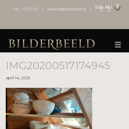
06 - 1225 1174
|
saskia@bilderbeeld
|
IMG20200517174945
april 14, 2021