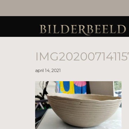
IMG20200714115
april 14, 2021