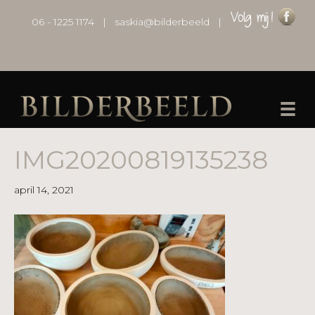
06 - 1225 1174
|
saskia@bilderbeeld
|
IMG20200819135238
april 14, 2021