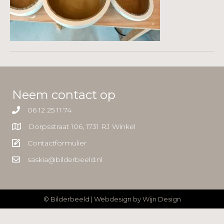
Neem contact op
06 12 25 11 74
Dorpsstraat 106, 1731 RJ Winkel
Contactformulier
saskia@bilderbeeld.nl
© Bilderbeeld | Webdesign by
Wijn Design