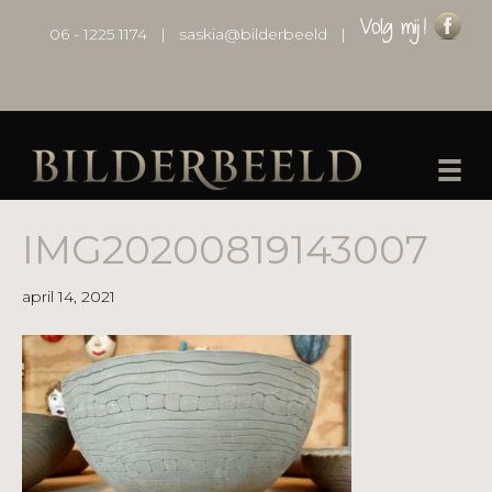
06 - 1225 1174
|
saskia@bilderbeeld
|
IMG20200819143007
april 14, 2021