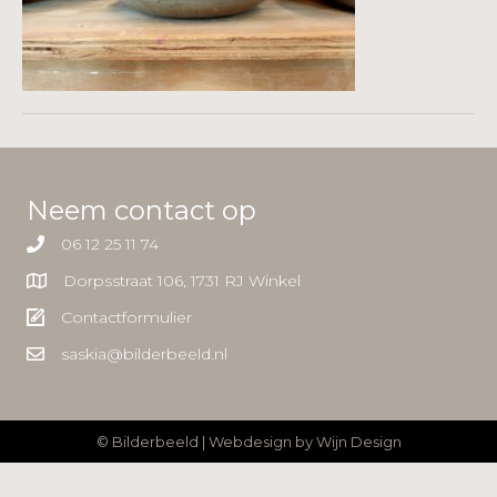
Neem contact op
06 12 25 11 74
Dorpsstraat 106, 1731 RJ Winkel
Contactformulier
saskia@bilderbeeld.nl
© Bilderbeeld | Webdesign by
Wijn Design