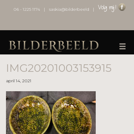
06 - 1225 1174
|
saskia@bilderbeeld
|
IMG20201003153915
april 14, 2021