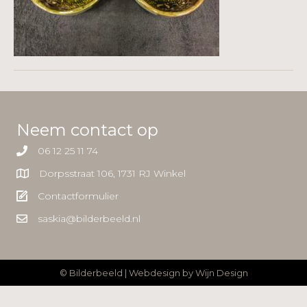
Neem contact op
06 12 25 11 74
Dorpsstraat 106, 1731 RJ Winkel
Contactformulier
saskia@bilderbeeld.nl
© Bilderbeeld | Webdesign by
Wijn Design