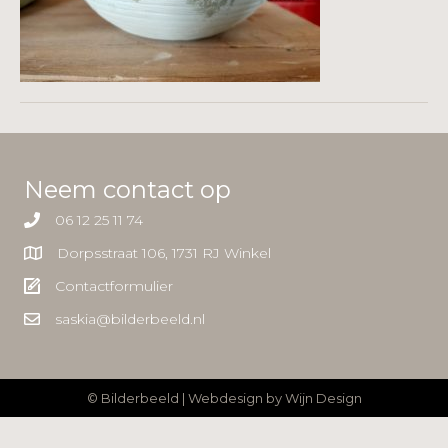
Neem contact op
06 12 25 11 74
Dorpsstraat 106, 1731 RJ Winkel
Contactformulier
saskia@bilderbeeld.nl
© Bilderbeeld | Webdesign by
Wijn Design