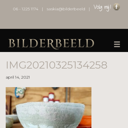
06 - 1225 1174
|
saskia@bilderbeeld
|
IMG20210325134258
april 14, 2021