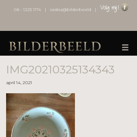
06 - 1225 1174
|
saskia@bilderbeeld
|
IMG20210325134343
april 14, 2021