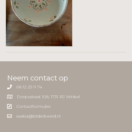
Neem contact op
06 12 25 11 74
Dorpsstraat 106, 1731 RJ Winkel
Contactformulier
saskia@bilderbeeld.nl