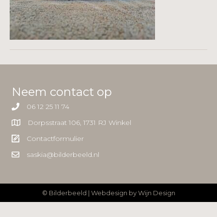
Neem contact op
06 12 25 11 74
Dorpsstraat 106, 1731 RJ Winkel
Contactformulier
saskia@bilderbeeld.nl
© Bilderbeeld | Webdesign by
Wijn Design