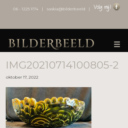
06 - 1225 1174
|
saskia@bilderbeeld
|
IMG20210714100805-2
oktober 17, 2022