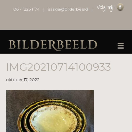
06 - 1225 1174
|
saskia@bilderbeeld
|
IMG20210714100933
oktober 17, 2022