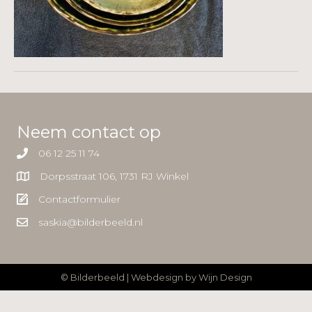
Neem contact op
06 12 25 11 74
Dorpsstraat 106, 1731 RJ Winkel
Contactformulier
saskia@bilderbeeld.nl
© Bilderbeeld | Webdesign by
Wijn Design