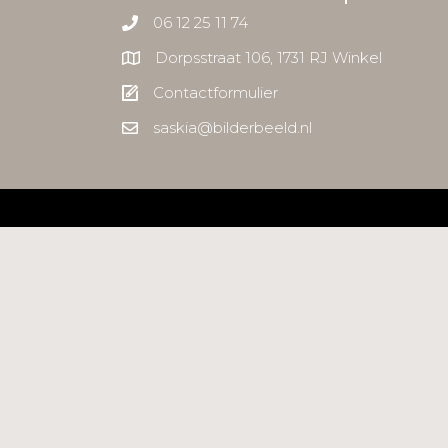
06 12 25 11 74
Dorpsstraat 106, 1731 RJ Winkel
Contactformulier
saskia@bilderbeeld.nl