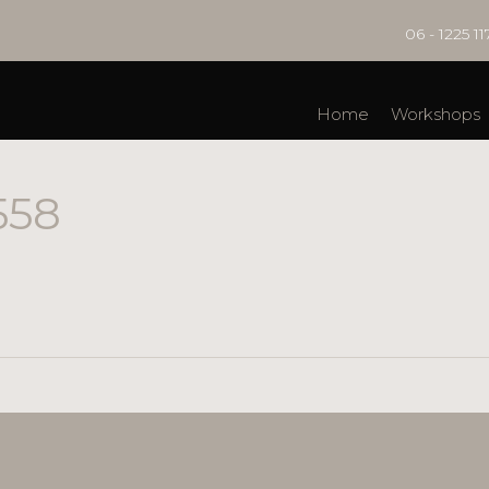
06 - 1225 11
Home
Workshops
558