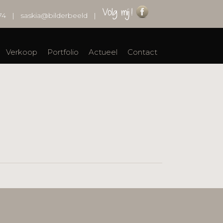
74
|
saskia@bilderbeeld
|
Verkoop
Portfolio
Actueel
Contact