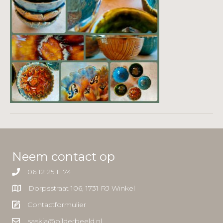
Neem contact op
06 12 25 11 74
Dorpsstraat 106, 1731 RJ Winkel
Contactformulier
saskia@bilderbeeld.nl