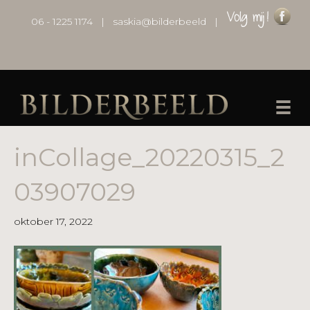
06 - 1225 1174
|
saskia@bilderbeeld
|
inCollage_20220315_2
03907029
oktober 17, 2022