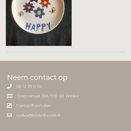
Neem contact op
06 12 25 11 74
Dorpsstraat 106, 1731 RJ Winkel
Contactformulier
saskia@bilderbeeld.nl