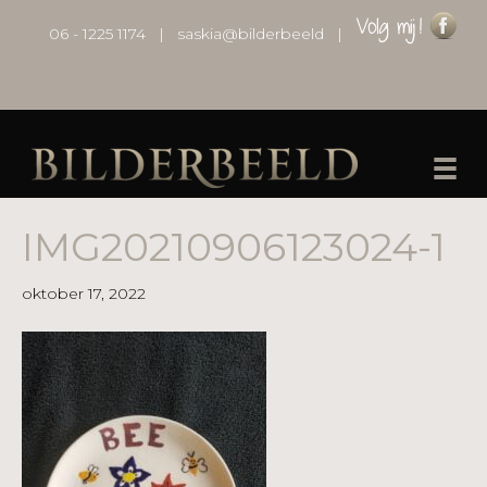
06 - 1225 1174
|
saskia@bilderbeeld
|
IMG20210906123024-1
oktober 17, 2022