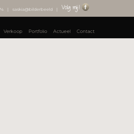
74
|
saskia@bilderbeeld
|
Verkoop
Portfolio
Actueel
Contact