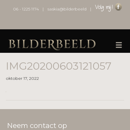
06 - 1225 1174
|
saskia@bilderbeeld
|
IMG20200603121057
oktober 17, 2022
Neem contact op