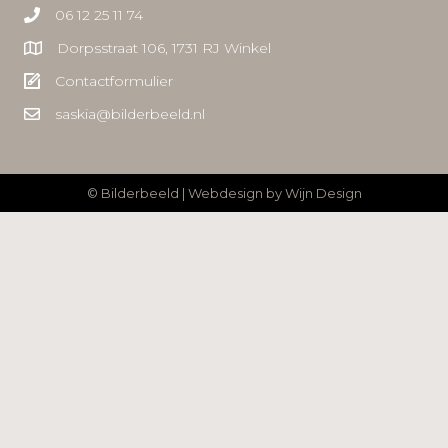
06 12 25 11 74
Dorpsstraat 106, 1731 RJ Winkel
Contactformulier
saskia@bilderbeeld.nl
© Bilderbeeld | Webdesign by
Wijn Design