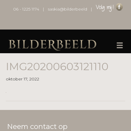
06 - 1225 1174
|
saskia@bilderbeeld
|
IMG20200603121110
oktober 17, 2022
Neem contact op