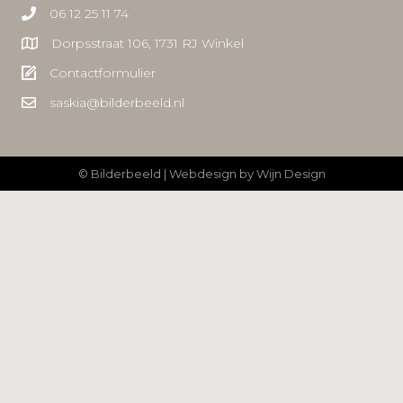
06 12 25 11 74
Dorpsstraat 106, 1731 RJ Winkel
Contactformulier
saskia@bilderbeeld.nl
© Bilderbeeld | Webdesign by
Wijn Design