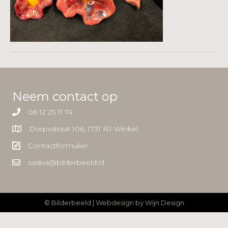
Neem contact op
06 12 25 11 74
Dorpsstraat 106, 1731 RJ Winkel
Contactformulier
saskia@bilderbeeld.nl
© Bilderbeeld | Webdesign by
Wijn Design