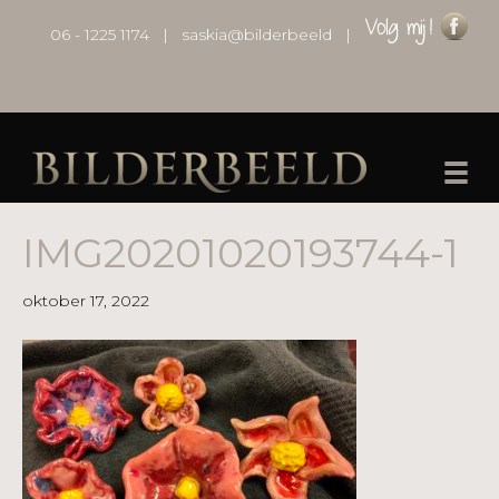
06 - 1225 1174
|
saskia@bilderbeeld
|
IMG20201020193744-1
oktober 17, 2022