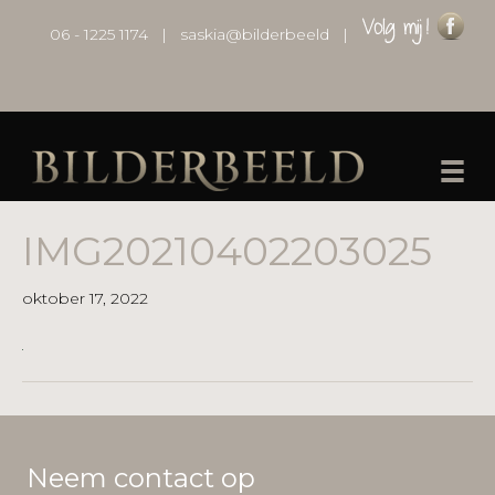
06 - 1225 1174
|
saskia@bilderbeeld
|
IMG20210402203025
oktober 17, 2022
Neem contact op