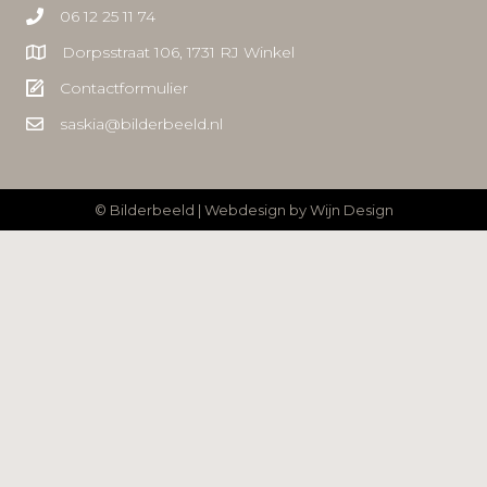
06 12 25 11 74
Dorpsstraat 106, 1731 RJ Winkel
Contactformulier
saskia@bilderbeeld.nl
© Bilderbeeld | Webdesign by
Wijn Design