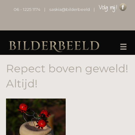
06 - 1225 1174
|
saskia@bilderbeeld
|
Repect boven geweld!
Altijd!