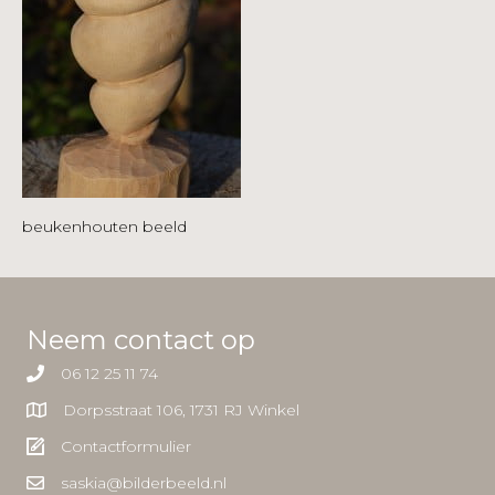
beukenhouten beeld
Neem contact op
06 12 25 11 74
Dorpsstraat 106, 1731 RJ Winkel
Contactformulier
saskia@bilderbeeld.nl